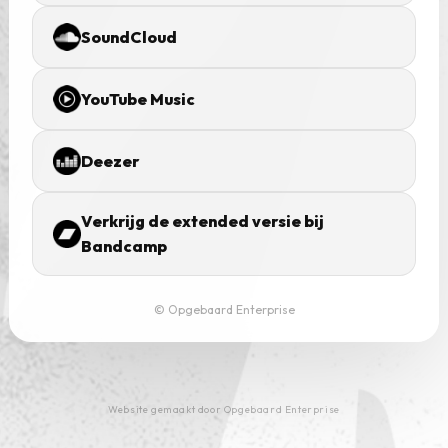
SoundCloud
YouTube Music
Deezer
Verkrijg de extended versie bij
Bandcamp
© Opgebaard Enterprise
Website gemaakt door Opgebaard Enterprise